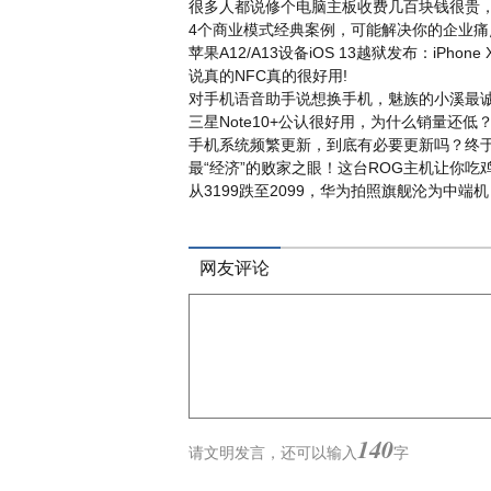
很多人都说修个电脑主板收费几百块钱很贵，
4个商业模式经典案例，可能解决你的企业痛
苹果A12/A13设备iOS 13越狱发布：iPhone 
说真的NFC真的很好用!
对手机语音助手说想换手机，魅族的小溪最诚
三星Note10+公认很好用，为什么销量还低
手机系统频繁更新，到底有必要更新吗？终于
最“经济”的败家之眼！这台ROG主机让你吃
从3199跌至2099，华为拍照旗舰沦为中端
网友评论
140
请文明发言，
还可以输入
字