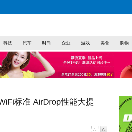
科技
汽车
时尚
企业
游戏
美食
购物
WiFi标准 AirDrop性能大提
字号减小
字号增大