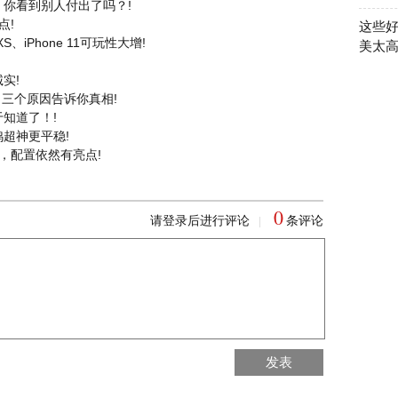
你看到别人付出了吗？!
点!
这些
XS、iPhone 11可玩性大增!
美太
实!
？三个原因告诉你真相!
知道了！!
鸡超神更平稳!
机，配置依然有亮点!
0
请登录后进行评论
条评论
|
回到首页
发表
回到顶部