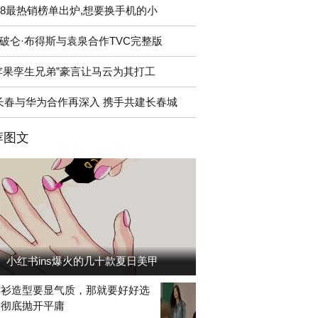
18最热销榜单出炉,想要换手机的小
破仑·布得斯与袁泉合作TVC完整版
苹果孪生兄弟”豪言让马云为其打工
长春与华为合作再深入 携手共建长春城
荐图文
小红书ins爆火的几十款夏日美甲
衬衫造型要显气质，那就要好好选
，彻底抛开平庸