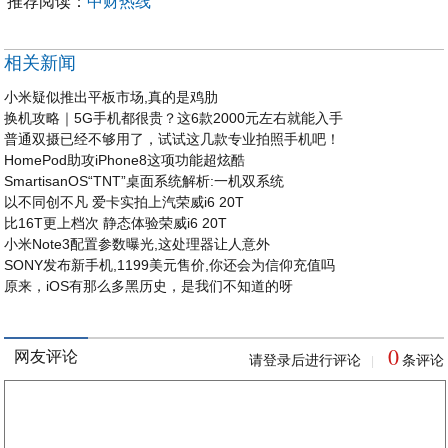
推荐阅读：
中财热线
相关新闻
小米疑似推出平板市场,真的是鸡肋
换机攻略｜5G手机都很贵？这6款2000元左右就能入手
普通双摄已经不够用了，试试这几款专业拍照手机吧！
HomePod助攻iPhone8这项功能超炫酷
SmartisanOS“TNT”桌面系统解析:一机双系统
以不同创不凡 爱卡实拍上汽荣威i6 20T
比16T更上档次 静态体验荣威i6 20T
小米Note3配置参数曝光,这处理器让人意外
SONY发布新手机,1199美元售价,你还会为信仰充值吗
原来，iOS有那么多黑历史，是我们不知道的呀
0
网友评论
请登录后进行评论
条评论
|