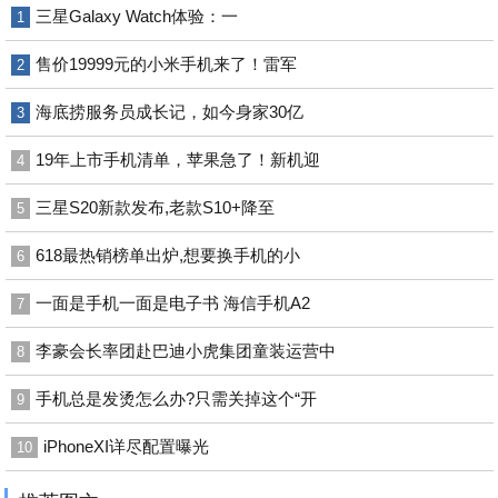
三星Galaxy Watch体验：一
1
售价19999元的小米手机来了！雷军
2
海底捞服务员成长记，如今身家30亿
3
19年上市手机清单，苹果急了！新机迎
4
三星S20新款发布,老款S10+降至
5
618最热销榜单出炉,想要换手机的小
6
一面是手机一面是电子书 海信手机A2
7
李豪会长率团赴巴迪小虎集团童装运营中
8
手机总是发烫怎么办?只需关掉这个“开
9
iPhoneXI详尽配置曝光
10