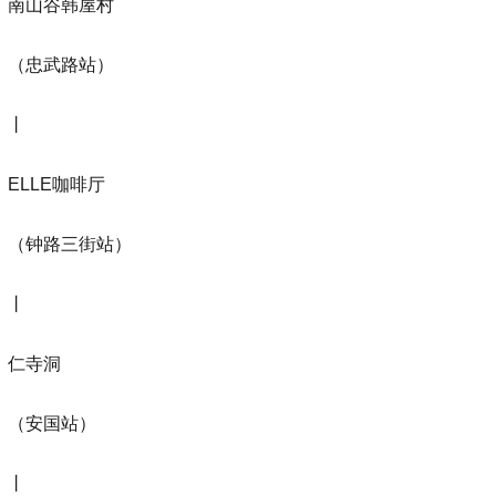
南山谷韩屋村
（忠武路站）
丨
ELLE咖啡厅
（钟路三街站）
丨
仁寺洞
（安国站）
丨