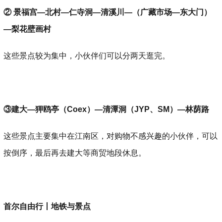
② 景福宫—北村—仁寺洞—清溪川—（广藏市场—东大门）
—梨花壁画村
这些景点较为集中，小伙伴们可以分两天逛完。
③建大—狎鸥亭（Coex）—清潭洞（JYP、SM）—林荫路
这些景点主要集中在江南区，对购物不感兴趣的小伙伴，可以
按倒序，最后再去建大等商贸地段休息。
首尔自由行丨地铁与景点