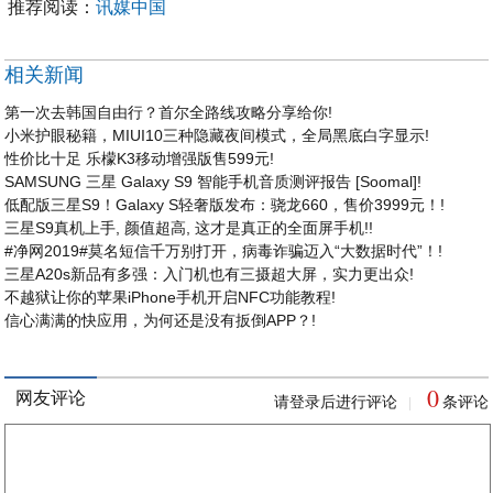
推荐阅读：
讯媒中国
相关新闻
第一次去韩国自由行？首尔全路线攻略分享给你!
小米护眼秘籍，MIUI10三种隐藏夜间模式，全局黑底白字显示!
性价比十足 乐檬K3移动增强版售599元!
SAMSUNG 三星 Galaxy S9 智能手机音质测评报告 [Soomal]!
低配版三星S9！Galaxy S轻奢版发布：骁龙660，售价3999元！!
三星S9真机上手, 颜值超高, 这才是真正的全面屏手机!!
#净网2019#莫名短信千万别打开，病毒诈骗迈入“大数据时代”！!
三星A20s新品有多强：入门机也有三摄超大屏，实力更出众!
不越狱让你的苹果iPhone手机开启NFC功能教程!
信心满满的快应用，为何还是没有扳倒APP？!
0
网友评论
请登录后进行评论
条评论
|