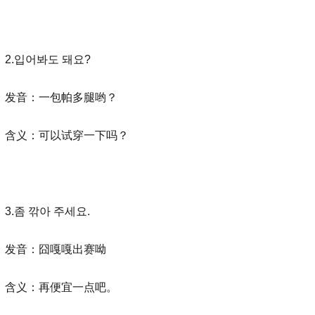
2.입어봐도 돼요?
发音：一包帕多腿哟？
含义：可以试穿一下吗？
3.좀 깎아 주세요.
发音：囧嘎嘎出赛呦
含义：再便宜一点吧。