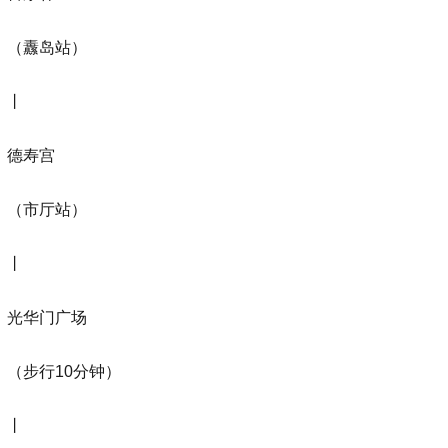
（纛岛站）
丨
德寿宫
（市厅站）
丨
光华门广场
（步行10分钟）
丨