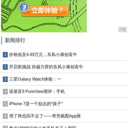
广告
新闻排行
价格低至4.49万元，东风小康创富牛
1
开启新挑战 孙越力荐的东风小康创富牛
2
三星Galaxy Watch体验：一
3
诺基亚9 PureView测评：手机
4
iPhone 7是一个励志的“孩子”
5
用了再也回不去了——带壳截图App推
6