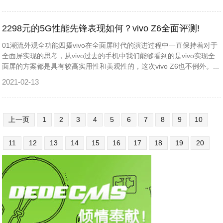
2298元的5G性能先锋表现如何？vivo Z6全面评测!
01潮流外观全功能四摄vivo在全面屏时代的演进过程中一直保持着对于
全面屏实现的思考，从vivo过去的手机中我们能够看到的是vivo实现全
面屏的方案都是具有较高实用性和美观性的，这次vivo Z6也不例外。...
2021-02-13
上一页
1
2
3
4
5
6
7
8
9
10
11
12
13
14
15
16
17
18
19
20