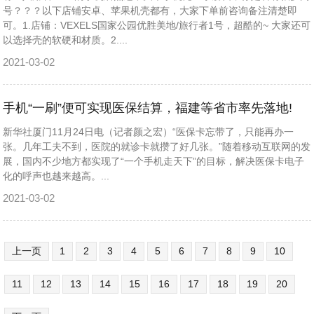
号？？？以下店铺安卓、苹果机壳都有，大家下单前咨询备注清楚即
可。1.店铺：VEXELS国家公园优胜美地/旅行者1号，超酷的~ 大家还可
以选择壳的软硬和材质。2....
2021-03-02
手机“一刷”便可实现医保结算，福建等省市率先落地!
新华社厦门11月24日电（记者颜之宏）“医保卡忘带了，只能再办一
张。几年工夫不到，医院的就诊卡就攒了好几张。”随着移动互联网的发
展，国内不少地方都实现了“一个手机走天下”的目标，解决医保卡电子
化的呼声也越来越高。...
2021-03-02
上一页
1
2
3
4
5
6
7
8
9
10
11
12
13
14
15
16
17
18
19
20