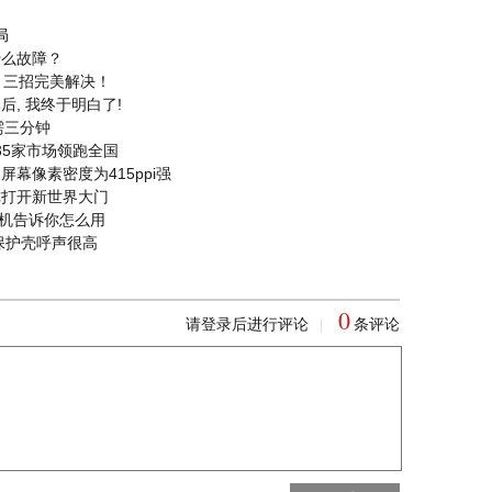
局
什么故障？
？三招完美解决！
比后, 我终于明白了!
需三分钟
35家市场领跑全国
，屏幕像素密度为415ppi强
为你打开新世界大门
机告诉你怎么用
”保护壳呼声很高
0
请登录后进行评论
条评论
|
回到首页