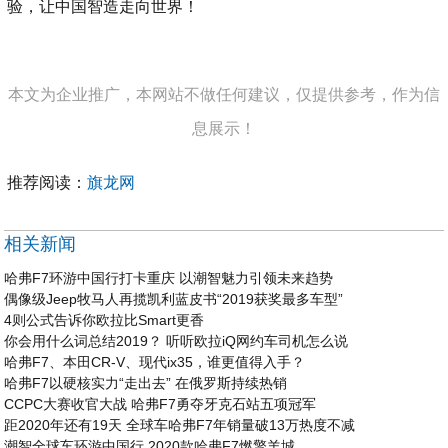
验，让中国智造走向世界！
本文为企业推广，本网站不做任何建议，仅提供参考，作为信
息展示！
推荐阅读：
旗龙网
相关新闻
哈弗F7环游中国行打卡重庆 以潮智魅力引领未来趋势
偶像级Jeep牧马人再揽凯利蓝皮书“2019获奖最多车型”
4则公式告诉你欧拉比Smart更香
​你会用什么词总结2019？ 听听欧拉iQ网约车司机怎么说
哈弗F7、本田CR-V、现代ix35，谁更值得入手？
哈弗F7以硬核实力“走出去” 在俄罗斯持续热销
CCPC大赛收官大战 哈弗F7勇夺牙克石站五项冠军
距2020年还有19天 全球车哈弗F7年销量破13万热度不减
潮智全球车环游中国行 2020款哈弗F7燃擎羊城