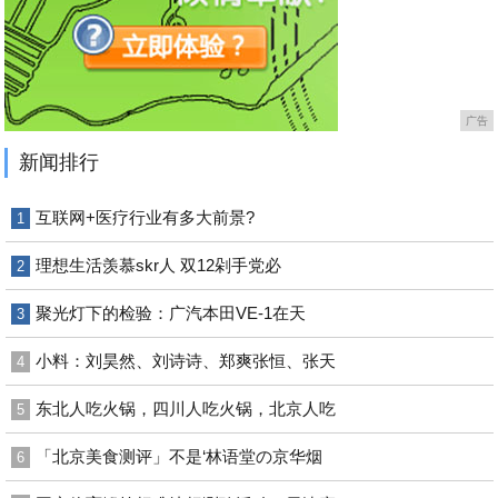
广告
新闻排行
互联网+医疗行业有多大前景?
1
理想生活羡慕skr人 双12剁手党必
2
聚光灯下的检验：广汽本田VE-1在天
3
小料：刘昊然、刘诗诗、郑爽张恒、张天
4
东北人吃火锅，四川人吃火锅，北京人吃
5
「北京美食测评」不是‘林语堂の京华烟
6