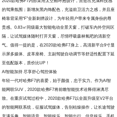
2020款哈弗F7内部采用太空舱环抱设计，营造出充满科技感
的驾乘氛围；新增灰黑内饰配色，充溢前卫活力之感，并且座
椅靠背采用“F”全新刺绣设计，为年轻用户带来专属身份的尊
贵感。0.83㎡同级最大智能电动全景天窗，打破车内外空间区
隔，让试驾媒体随时打开天窗，尽情呼吸森林氧吧的清新空
气。值得一提的是，在2020款哈弗F7身上，高清新平台9寸显
示屏多媒体、皮革座椅、主副驾驶自动调节等舒适性配置下延
至低配版本，质价比UP！
AI智能加持 尽享舒心驾控体验
年轻一代对哈弗F7的喜爱，始于颜值，忠于实力。作为AI智
能网联SUV，2020款哈弗F7将前瞻智能技术诠释得淋漓尽
致。在重庆试驾过程中，2020款哈弗F7以全面升级至V2平台
的智能网联系统，征服试驾媒体，告别枯燥操作，让长途驾驶
充满乐趣。智能语音、智能娱乐、智能出行、信息娱乐、手机