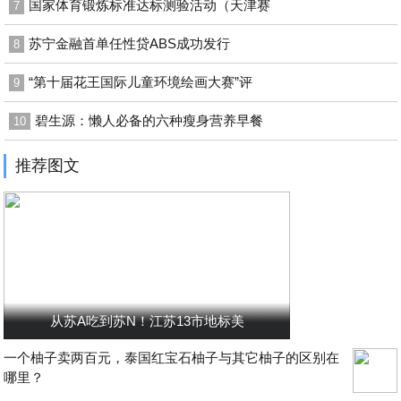
国家体育锻炼标准达标测验活动（天津赛
7
苏宁金融首单任性贷ABS成功发行
8
“第十届花王国际儿童环境绘画大赛”评
9
碧生源：懒人必备的六种瘦身营养早餐
10
推荐图文
从苏A吃到苏N！江苏13市地标美
一个柚子卖两百元，泰国红宝石柚子与其它柚子的区别在
哪里？