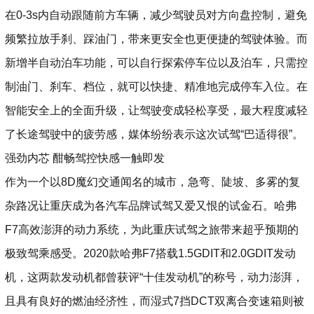
在0-3s内自动跟随前方车辆，减少驾驶员对方向盘控制，避免
频繁拉放手刹、踩油门，带来更安全也更便捷的驾驶体验。而
新增半自动泊车功能，可以自行探索停车位以及泊车，只需控
制油门、刹车、档位，就可以快捷、精准地完成停车入位。在
智能安全上的全面升级，让驾驶变成轻松享受，最大程度减轻
了长途驾驶中的疲劳感，媒体纷纷表示这次试驾“巴适得很”。
强劲内芯 酣畅驾控快感一触即发
作为一个以8D魔幻交通闻名的城市，急弯、陡坡、多雾的复
杂路况让重庆成为各汽车品牌试驾又爱又恨的试金石。哈弗
F7高效澎湃的动力系统，为此重庆试驾之旅带来超乎预期的
极致驾乘感受。2020款哈弗F7搭载1.5GDIT和2.0GDIT发动
机，这两款发动机都曾获评“十佳发动机”的称号，动力澎湃，
且具有良好的燃油经济性，而湿式7挡DCT双离合变速箱则被