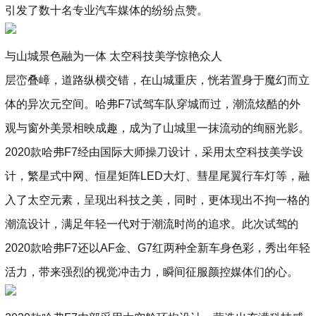
引发了数十名专业汽车媒体的纷纷点赞。
与山城景色融为一体 太空科技美学惊艳众人
层峦叠嶂，道路纵横交错，在山城重庆，恍若置身于魔幻而立
体的异次元空间。哈弗F7试驾车队穿城而过，潮流炫酷的外
观与窗外美景相映成趣，成为了山城里一抹流动的绚丽光影。
2020款哈弗F7经由国际大师操刀设计，采用太空科技美学设
计，繁星式中网、恒星矩阵LED大灯、彗星尾翼行车灯等，融
入了太空元素，呈现出科技之美，同时，更体现出不拘一格的
潮流设计，满足年轻一代对于潮流时尚的追求。此次试驾的
2020款哈弗F7还以AF金、G7红两种全新车身色彩，秀出年轻
活力，带来强烈的视觉冲击力，瞬间征服颜控媒体们的心。