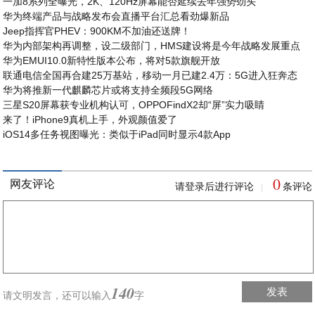
一加8系列全曝光，2K、120Hz屏幕能否延续去年强势劲头
华为终端产品与战略发布会直播平台汇总看劲爆新品
Jeep指挥官PHEV：900KM不加油还送牌！
华为内部架构再调整，设二级部门，HMS建设将是今年战略发展重点
华为EMUI10.0新特性版本公布，将对5款旗舰开放
联通电信全国再合建25万基站，移动一月已建2.4万：5G进入狂奔态
华为将推新一代麒麟芯片或将支持全频段5G网络
三星S20屏幕获专业机构认可，OPPOFindX2却“屏”实力吸睛
来了！iPhone9真机上手，外观颜值爱了
iOS14多任务视图曝光：类似于iPad同时显示4款App
0
网友评论
请登录后进行评论
条评论
|
140
发表
请文明发言，
还可以输入
字