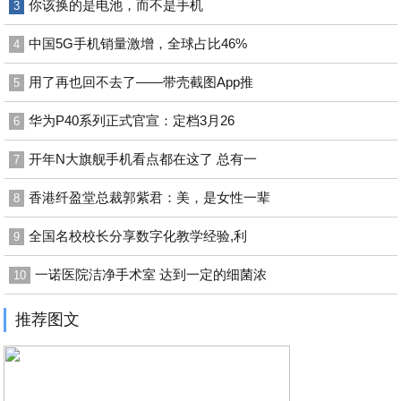
你该换的是电池，而不是手机
3
中国5G手机销量激增，全球占比46%
4
用了再也回不去了——带壳截图App推
5
华为P40系列正式官宣：定档3月26
6
开年N大旗舰手机看点都在这了 总有一
7
香港纤盈堂总裁郭紫君：美，是女性一辈
8
​全国名校校长分享数字化教学经验,利
9
一诺医院洁净手术室 达到一定的细菌浓
10
推荐图文