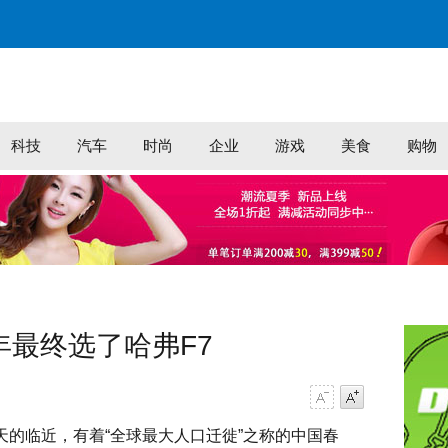
科技
汽车
时尚
企业
游戏
美食
购物
年最终选了哈弗F7
字号减小
字号增大
天的临近，有着“全球最大人口迁徙”之称的中国春