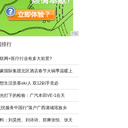
广告
闻排行
联网+医疗行业有多大前景?
豪国际集团北区酒店春节火锅季温暖上
想生活羡慕skr人 双12剁手党必
光灯下的检验：广汽本田VE-1在天
无忧服务中国行”落户广西潞城瑶族乡
料：刘昊然、刘诗诗、郑爽张恒、张天