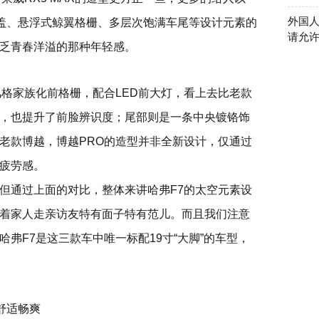
外国
舱盖、悬浮式鲸翼格栅、多层次饱满车尾等设计元素的
请允
乏青春洋溢的那种年轻感。
风格家族化前格栅，配合LED前大灯，看上去比老款
，也提升了前脸辨识度；尾部则是一条中央镀铬饰
老款博越，博越PRO的造型并非全新设计，仅通过
疲劳感。
但通过上面的对比，整体来讲哈弗F7的太空元素设
着家人走亲访友特有面子特有范儿。而且我们注意
弗F7是这三款车中唯一标配19寸“大脚”的车型，
舒适畅爽