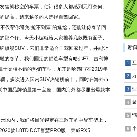
发售就秒空的车票，估计很多人都感到无可奈何。
的提高，越来越多的人选择自驾回家。
不仅帮你避免“抢不到票”的尴尬，还能让你春节回
的那个仔。今天小编就给大家推荐几款既有面子、
新
牌旗舰SUV，它们非常适合自驾回家过年，并能让
融的春节。我们圈定的候选车型有哈弗F7、吉利博
互
1
都属于卖相不错的热销车型，尤其是哈弗F7在2019年
万
2
多辆，多次进入国内SUV热销榜前十，同时在海外市
理
3
联中国品牌销量第一宝座，国内海外都尽显出爆款本
聚
4
“
5
万元以内，我们将目光锁定在三款车的中配车型上，
小
6
2020款1.8TD DCT智慧PRO版、荣威RX5