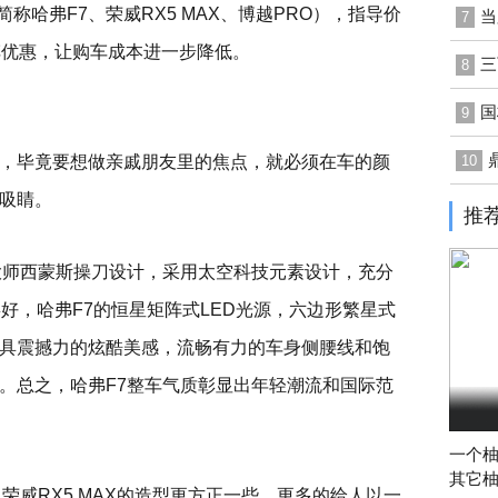
下简称哈弗F7、荣威RX5 MAX、博越PRO），指导价
当
7
车优惠，让购车成本进一步降低。
三
8
国
9
，毕竟要想做亲戚朋友里的焦点，就必须在车的颜
10
吸睛。
推
大师西蒙斯操刀设计，采用太空科技元素设计，充分
好，哈弗F7的恒星矩阵式LED光源，六边形繁星式
具震撼力的炫酷美感，流畅有力的车身侧腰线和饱
。总之，哈弗F7整车气质彰显出年轻潮流和国际范
一个
其它
荣威RX5 MAX的造型更方正一些，更多的给人以一