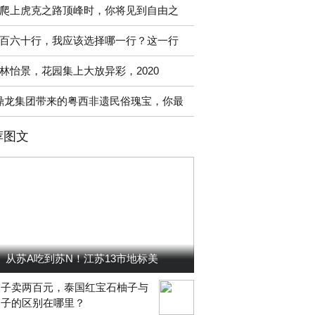
爬上虎克之路顶峰时，你将见到自由之
百六十行，我应该选择哪一行？这一行
林怡景，花园集上大放异彩，2020
鼎龙集团带来的粤西非遗民俗瑰宝，你最
荐图文
从苏A吃到苏N！江苏13市地标美
柚子卖两百元，泰国红宝石柚子与
柚子的区别在哪里？