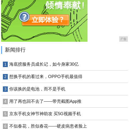
广告
新闻排行
海底捞服务员成长记，如今身家30亿
1
想换手机的看过来，OPPO手机最值得
2
你该换的是电池，而不是手机
3
用了再也回不去了——带壳截图App推
4
京东手机女神节神助攻 买5G视频手机
5
不似春花，胜似春花——硬皮病患者脸上
6