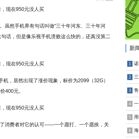
。虽然手机界有句话叫做“三十年河东、三十年河
这句话，但是像乐视手机溃败这么快的，还真没第二
新
诺
1
三
2
手机，居然出现了涨价现象，标价为2099（32G）
售
3
价400元。
一
4
用
5
了消费者对它的认可——一个愿打、一个愿挨，关
海
6