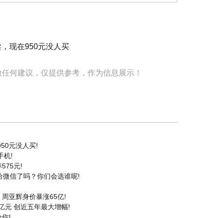
做任何建议，仅提供参考，作为信息展示！
50元没人买!
手机!
575元!
给微信了吗？你们会选谁呢!
，周亚辉身价暴涨65亿!
1亿元 创近五年最大增幅!
你!