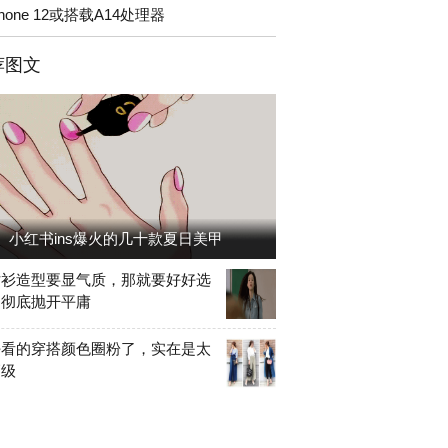
Phone 12或搭载A14处理器
荐图文
小红书ins爆火的几十款夏日美甲
衬衫造型要显气质，那就要好好选
，彻底抛开平庸
好看的穿搭颜色圈粉了，实在是太
高级