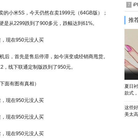
i
7
卖的小米5S，今天仍然在卖1999元（64GB版）；
推
硬是从2299跌到了900多元，跌幅达到61%。
机后，首先是售后停滞，如今演变成经销商甩货。
AX2，线下联通定制版跌到了950元。
下面有图有真相）
夏日
款式
这些
美太