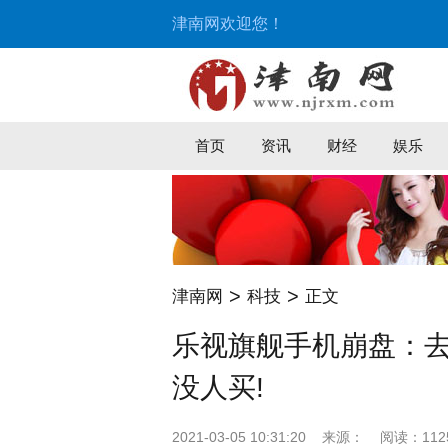
津南网欢迎您！
首页
资讯
财经
娱乐
>
>
津南网
科技
正文
乐视旗舰手机崩盘：去年
没人买!
2021-03-05 10:31:20
来源：
阅读：112