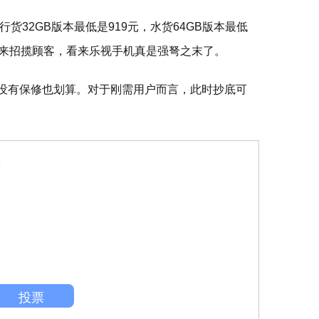
货32GB版本最低是919元，水货64GB版本最低
年”来招揽顾客，看来乐视手机真是强弩之末了。
算没有保修也划算。对于刚需用户而言，此时抄底可
)
投票