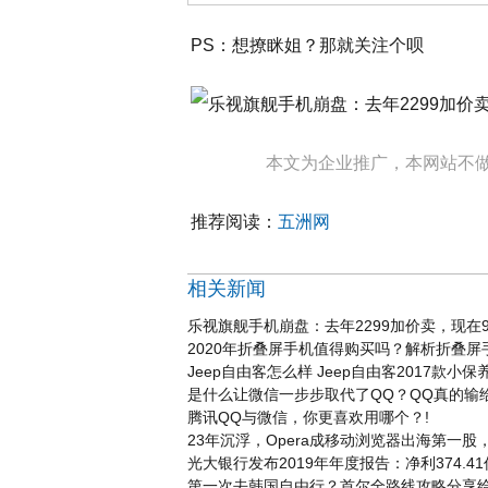
PS：想撩眯姐？那就关注个呗
本文为企业推广，本网站不
推荐阅读：
五洲网
相关新闻
乐视旗舰手机崩盘：去年2299加价卖，现在9
2020年折叠屏手机值得购买吗？解析折叠屏
Jeep自由客怎么样 Jeep自由客2017款小保养
是什么让微信一步步取代了QQ？QQ真的输
腾讯QQ与微信，你更喜欢用哪个？!
23年沉浮，Opera成移动浏览器出海第一股
光大银行发布2019年年度报告：净利374.4
第一次去韩国自由行？首尔全路线攻略分享给