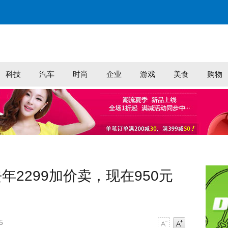
科技
汽车
时尚
企业
游戏
美食
购物
2299加价卖，现在950元
5
字号减小
字号增大