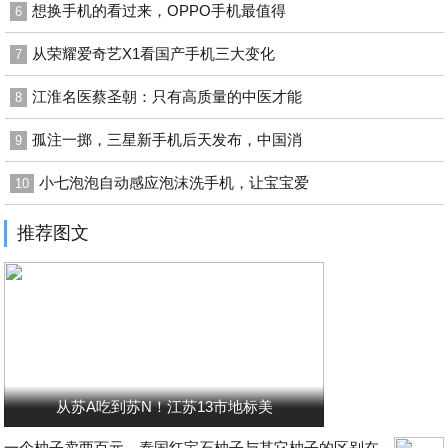
想换手机的看过来，OPPO手机最值得
6
从荣耀爱奇艺X1看国产手机三大变化
7
江淮名医蔡圣朝：只有高质量的中医才能
8
孤注一掷，三星新手机后天发布，中国消
9
小七泡泡自动感应泡沫洗手机，让宝宝爱
10
推荐图文
从苏A吃到苏N！江苏13市地标美
一个柚子卖两百元，泰国红宝石柚子与其它柚子的区别在