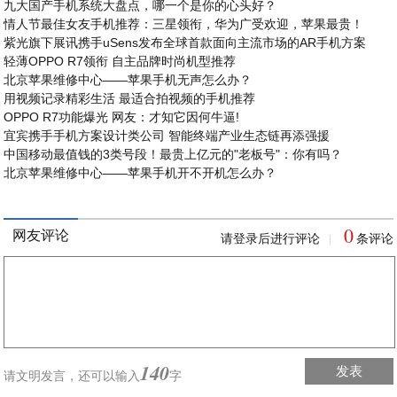
九大国产手机系统大盘点，哪一个是你的心头好？
情人节最佳女友手机推荐：三星领衔，华为广受欢迎，苹果最贵！
紫光旗下展讯携手uSens发布全球首款面向主流市场的AR手机方案
轻薄OPPO R7领衔 自主品牌时尚机型推荐
北京苹果维修中心——苹果手机无声怎么办？
用视频记录精彩生活 最适合拍视频的手机推荐
OPPO R7功能爆光 网友：才知它因何牛逼!
宜宾携手手机方案设计类公司 智能终端产业生态链再添强援
中国移动最值钱的3类号段！最贵上亿元的"老板号"：你有吗？
北京苹果维修中心——苹果手机开不开机怎么办？
0
网友评论
请登录后进行评论
条评论
|
140
发表
请文明发言，
还可以输入
字