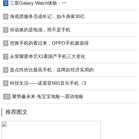
三星Galaxy Watch体验：一
3
海底捞服务员成长记，如今身家30亿
4
你该换的是电池，而不是手机
5
想换手机的看过来，OPPO手机最值得
6
从荣耀爱奇艺X1看国产手机三大变化
7
盘点性价比最高手机：这两款经济实用的
8
科技生活——诺基亚N81音乐手机（3
9
聚势赢未来·兔宝宝地板---震动地板
10
推荐图文