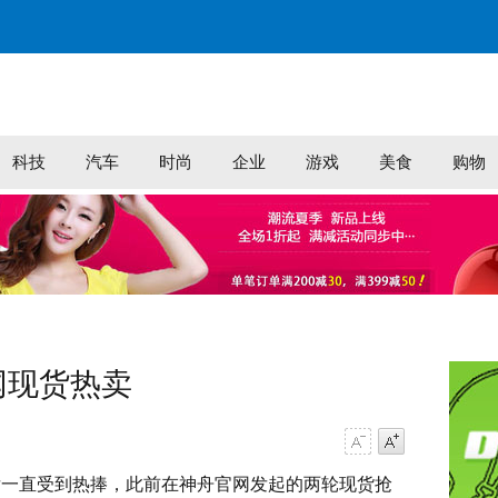
科技
汽车
时尚
企业
游戏
美食
购物
网现货热卖
字号减小
字号增大
出后一直受到热捧，此前在神舟官网发起的两轮现货抢