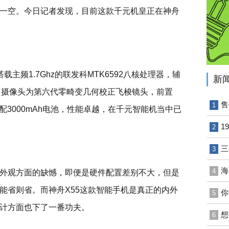
一空。今日记者发现，目前这款千元机皇正在神舟
搭载主频1.7Ghz的联发科MTK6592八核处理器，辅
新
储组合，摄像头为第六代零畸变几何校正飞梭镜头，前置
售
1
，配3000mAh电池，性能卓越，在千元智能机当中已
1
2
三
3
海
4
外观方面的缺憾，即便是硬件配置差别不大，但是
能省则省。而神舟X55这款智能手机是真正的内外
你
5
计方面也下了一番功夫。
想
6