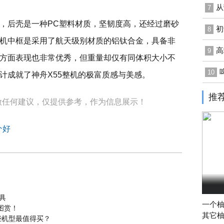
从
7
，后壳是一种PC塑料材质，坚韧度高，还经过磨砂
初
8
机中框是采用了航天级别材质的铝钛合金，具备非
高
9
方面表现也非常优秀，但重量却仅有同体积大小不
10
计成就了神舟X55整机的极富质感与美感。
推
做任何建议，仅提供参考，作为信息展示！
个好
具
一个
图赏！
其它
些机型最值得买？