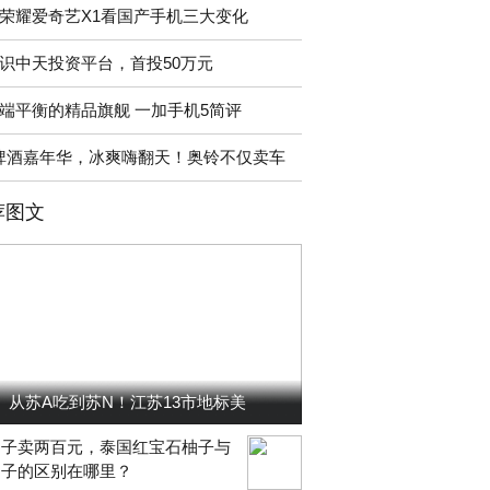
荣耀爱奇艺X1看国产手机三大变化
识中天投资平台，首投50万元
端平衡的精品旗舰 一加手机5简评
啤酒嘉年华，冰爽嗨翻天！奥铃不仅卖车
荐图文
从苏A吃到苏N！江苏13市地标美
柚子卖两百元，泰国红宝石柚子与
柚子的区别在哪里？