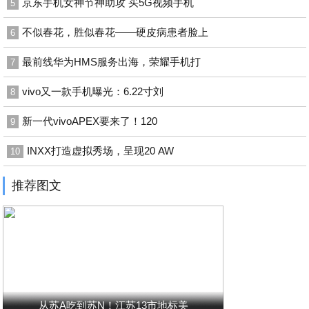
京东手机女神节神助攻 买5G视频手机
5
不似春花，胜似春花——硬皮病患者脸上
6
最前线华为HMS服务出海，荣耀手机打
7
vivo又一款手机曝光：6.22寸刘
8
新一代vivoAPEX要来了！120
9
INXX打造虚拟秀场，呈现20 AW
10
推荐图文
从苏A吃到苏N！江苏13市地标美